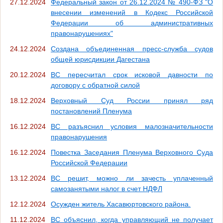
27.12.2024
Федеральный закон от 26.12.2024 № 490-ФЗ "О
внесении изменений в Кодекс Российской
Федерации об административных
правонарушениях"
24.12.2024
Создана объединенная пресс-служба судов
общей юрисдикции Дагестана
20.12.2024
ВС пересчитал срок исковой давности по
договору с обратной силой
18.12.2024
Верховный Суд России принял ряд
постановлений Пленума
16.12.2024
ВС разъяснил условия малозначительности
правонарушения
16.12.2024
Повестка Заседания Пленума Верховного Суда
Российской Федерации
13.12.2024
ВС решит, можно ли зачесть уплаченный
самозанятыми налог в счет НДФЛ
12.12.2024
Осужден житель Хасавюртовского района.
11.12.2024
ВС объяснил, когда управляющий не получает