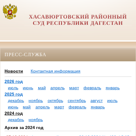
ХАСАВЮРТОВСКИЙ РАЙОННЫЙ
СУД РЕСПУБЛИКИ ДАГЕСТАН
ПРЕСС-СЛУЖБА
Новости
Контактная информация
2026 год
июль
июнь
май
апрель
март
февраль
январь
2025 год
декабрь
ноябрь
октябрь
сентябрь
август
июль
июнь
май
апрель
март
февраль
январь
2024 год
декабрь
ноябрь
Архив за 2024 год