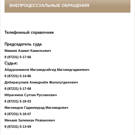
ВНЕПРОЦЕССУАЛЬНЫЕ ОБРАЩЕНИЯ
Телефонный справочник
Председатель суда
Мамаев Азамат Камильевич
8 (87231) 5-17-66
Судьи:
Абдурахманов Магомедсайгид Магомедгаджиевич
8 (87231)
5-14-86
Дибирасулаев Ахмеднаби Жалалутдинович
8 (87231)
5-17-68
Ибрагимов Султан Русланович
8 (87231)
5-18-03
Магомедов Гаджимурад Магомедович
8 (87231)
5-18-07
Минаев Залимхан Резванович
8 (87231)
5-13-69