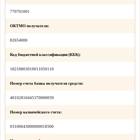
770701001
ОКТМО получателя:
82654000
Код бюджетной классификации (КБК):
18210803010011050110
Номер счета банка получателя средств:
40102810445370000059
Номер казначейского счета:
03100643000000018500